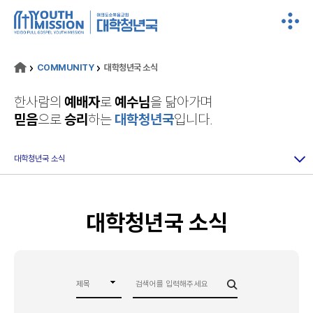
COMMUNITY
대학청년국 소식
한사람의
예배자
로
예수님
을 닮아가며
믿음
으로
승리
하는
대학청년국
입니다.
대학청년국 소식
대학청년국 소식