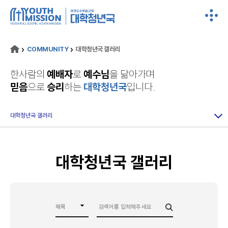
COMMUNITY
대학청년국 갤러리
한사람의
예배자
로
예수님
을 닮아가며
믿음
으로
승리
하는
대학청년국
입니다.
대학청년국 갤러리
대학청년국 갤러리