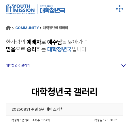
COMMUNITY
대학청년국 갤러리
한사람의
예배자
로
예수님
을 닮아가며
믿음
으로
승리
하는
대학청년국
입니다.
대학청년국 갤러리
대학청년국 갤러리
20250831 주일 5부 예배 스캐치
작성자
:
관리자
조회수
: 914회
작성일
: 25-08-31