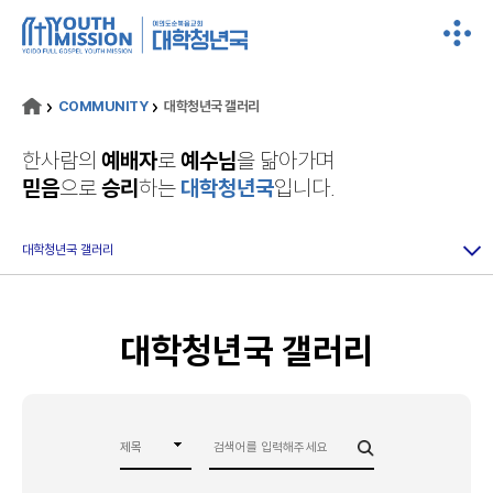
COMMUNITY
대학청년국 갤러리
한사람의
예배자
로
예수님
을 닮아가며
믿음
으로
승리
하는
대학청년국
입니다.
대학청년국 갤러리
대학청년국 갤러리