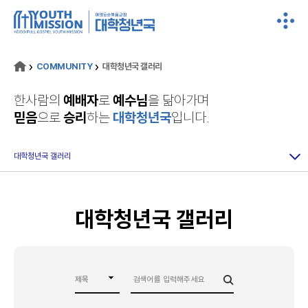
COMMUNITY
대학청년국 갤러리
한사람의
예배자
로
예수님
을 닮아가며
믿음
으로
승리
하는
대학청년국
입니다.
대학청년국 갤러리
대학청년국 갤러리